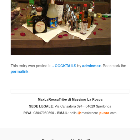
This entry was posted in
- COCKTAILS
by
adminmax
. Bookmark the
permalink
.
MaxLaRoccaTribe di Massimo La Rocca
SEDE LEGALE
: Via Canzatora 394 - 04029 Sperlonga
P.IVA
: 03047050590 -
EMAIL
: hello
@
maxlarocca
punto
com