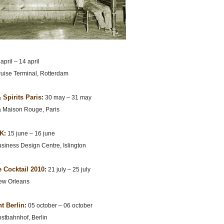
april – 14 april
uise Terminal, Rotterdam
 Spirits Paris
:
30 may – 31 may
 Maison Rouge, Paris
UK
:
15 june – 16 june
siness Design Centre, Islington
e Cocktail 2010
:
21 july – 25 july
w Orleans
t Berlin
:
05 october – 06 october
stbahnhof, Berlin