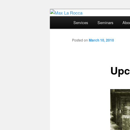
Bar & Hospitality Training | Co
Main
Services
Seminars
Abo
menu
Max La Rocc
Posted on
March 10, 2010
Upc