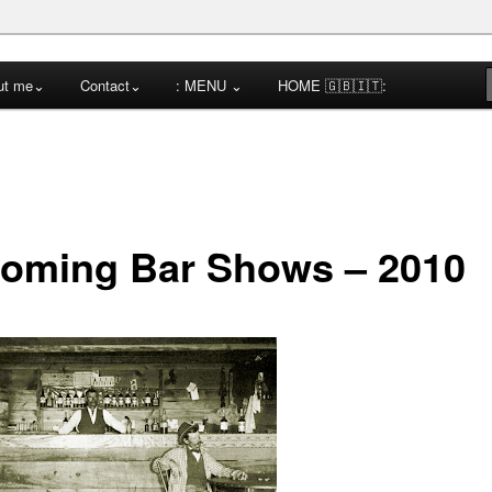
cktail Competitions Mentoring
ut me⌄
Contact⌄
: MENU ⌄
HOME 🇬🇧🇮🇹:
a
oming Bar Shows – 2010