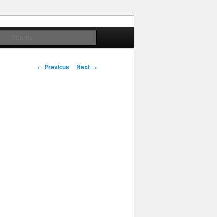
Search
Post
←
Previous
Next
→
navigation