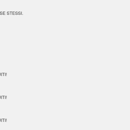
i SE STESSI.
TI!
TI!
TI!