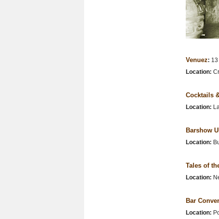
Venuez
:
13 
Location:
Cr
Cocktails &
Location:
La
Barshow 
Location:
Bu
Tales of th
Location:
Ne
Bar Conven
Location:
Po