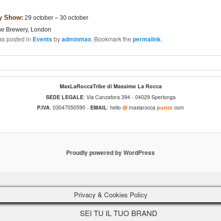
y Show
:
29 october – 30 october
e Brewery, London
as posted in
Events
by
adminmax
. Bookmark the
permalink
.
MaxLaRoccaTribe di Massimo La Rocca
SEDE LEGALE
: Via Canzatora 394 - 04029 Sperlonga
P.IVA
: 03047050590 -
EMAIL
: hello
@
maxlarocca
punto
com
Proudly powered by WordPress
Privacy & Cookies Policy
SEI TU IL TUO BRAND