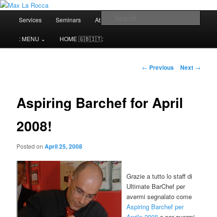
Bar & Hospitality Training | Cocktail Competitions Mentoring
Main
Sear
Services
Seminars
About me⌄
Contact⌄
menu
Max La Rocca
: MENU ⌄
HOME 🇬🇧🇮🇹:
Post
←
Previous
Next
→
navigation
Aspiring Barchef for April
2008!
Posted on
April 25, 2008
Grazie a tutto lo staff di
Ultimate BarChef per
avermi segnalato come
Aspiring Barchef per
Aprile 2008
e per avermi