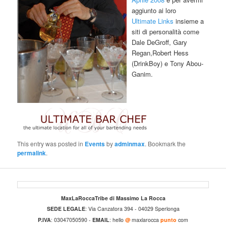
aggiunto ai loro
Ultimate Links
insieme a
siti di personalità come
Dale DeGroff, Gary
Regan,Robert Hess
(DrinkBoy) e Tony Abou-
Ganim.
This entry was posted in
Events
by
adminmax
. Bookmark the
permalink
.
MaxLaRoccaTribe di Massimo La Rocca
SEDE LEGALE
: Via Canzatora 394 - 04029 Sperlonga
P.IVA
: 03047050590 -
EMAIL
: hello
@
maxlarocca
punto
com