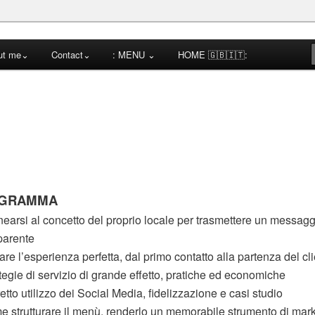
cktail Competitions Mentoring
ut me⌄
Contact⌄
: MENU ⌄
HOME 🇬🇧🇮🇹:
a
OGRAMMA
inearsi al concetto del proprio locale per trasmettere un messag
parente
are l’esperienza perfetta, dal primo contatto alla partenza del cl
tegie di servizio di grande effetto, pratiche ed economiche
etto utilizzo dei Social Media, fidelizzazione e casi studio
 strutturare il menù, renderlo un memorabile strumento di mark