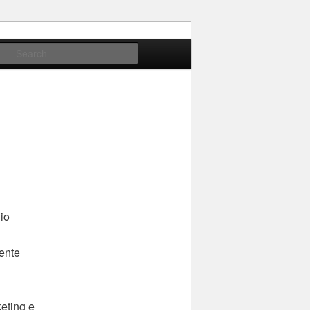
Search
gio
iente
eting e