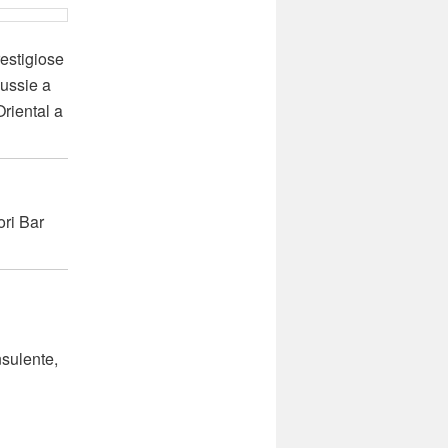
estigiose
Russie a
riental a
ori Bar
nsulente,