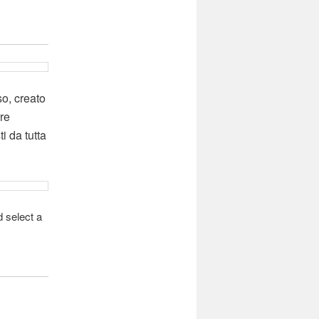
o, creato
re
i da tutta
 select a