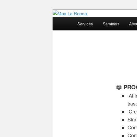
Bar & Hospitality Training | Co
Main
Services
Seminars
Abo
menu
Max La Rocc
📖 PR
All
tras
Cre
Stra
Corr
Come