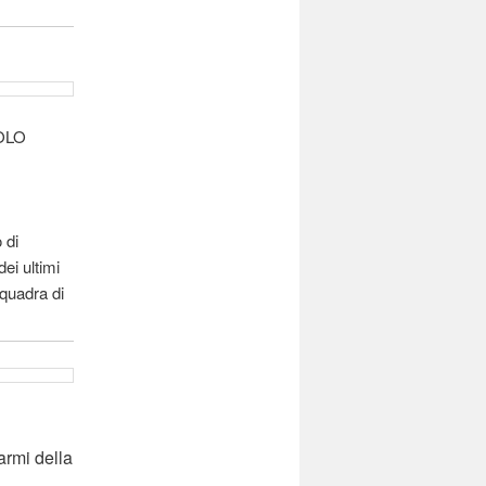
SOLO
 di
ei ultimi
squadra di
l
armi della