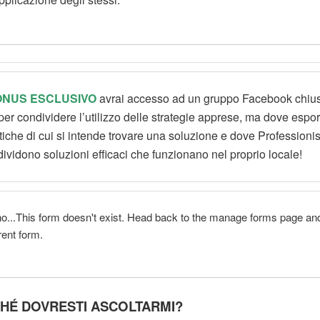
NUS ESCLUSIVO
avrai accesso ad un gruppo Facebook chius
per condividere l’utilizzo delle strategie apprese, ma dove espor
iche di cui si intende trov
are una soluzione e dove
Professionist
ndividono soluzioni efficaci che funzionano nel proprio locale!
o...This form doesn't exist. Head back to the manage forms page and
erent form.
HÉ DOVRESTI ASCOLTARMI?