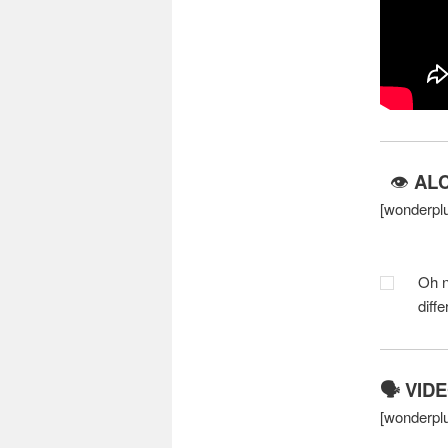
👁
ALC
[wonderplu
Oh n
diff
🗣 VID
[wonderplu