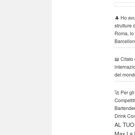
🎩 Ho avu
strutture
Roma, lo 
Barcellon
📖 Citato
internazi
del mondo 
🚀 Per gli
Competiti
Bartender
Drink Com
AL TUO
Max La 