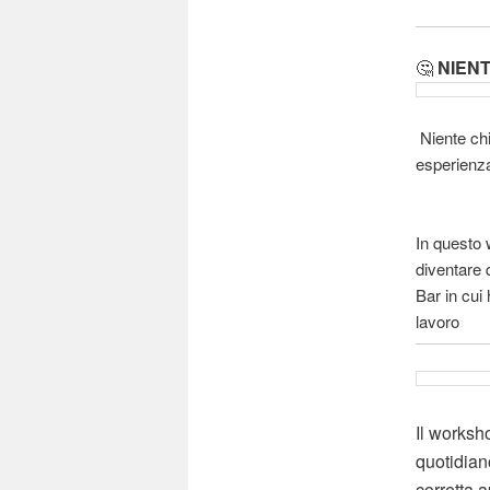
🤔
NIEN
Niente chi
esperienza 
In questo 
diventare 
Bar in cui
lavoro
Il worksho
quotidiano
corretta a