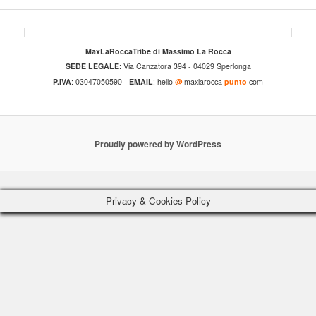
MaxLaRoccaTribe di Massimo La Rocca
SEDE LEGALE
: Via Canzatora 394 - 04029 Sperlonga
P.IVA
: 03047050590 -
EMAIL
: hello
@
maxlarocca
punto
com
Proudly powered by WordPress
Privacy & Cookies Policy