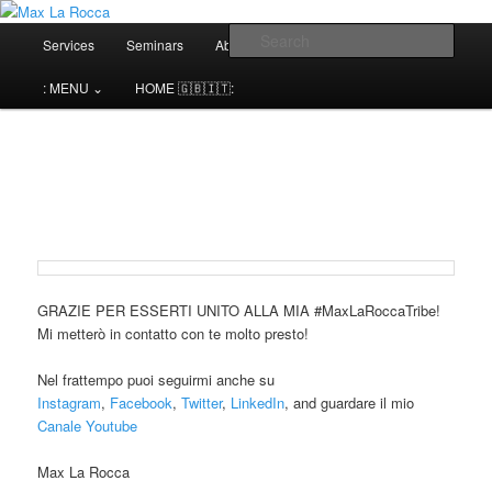
Bar & Hospitality Training | Cocktail Competitions Mentoring
Main
Sear
Services
Seminars
About me⌄
Contact⌄
menu
Max La Rocca
: MENU ⌄
HOME 🇬🇧🇮🇹:
GRAZIE PER ESSERTI UNITO ALLA MIA #MaxLaRoccaTribe!
Mi metterò in contatto con te molto presto!
Nel frattempo puoi seguirmi anche su
Instagram
,
Facebook
,
Twitter
,
LinkedIn
, and guardare il mio
Canale Youtube
Max La Rocca