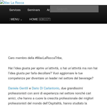
Bar & Hospitality Training | Cocktail Competitions Mentoring
Main
Sear
Services
Seminars
About me⌄
Contact⌄
menu
Max La Rocca
: MENU ⌄
HOME 🇬🇧🇮🇹:
Caro membro della #MaxLaRoccaTribe,
Hai l’idea giusta per aprire un’attività, o hai un’attività ma non hai
l’idea giusta per farla decollare? Vuoi aggiornare le tue
competenze per diventare un leader nel settore del beverage?
Daniele Gentili
e
Dario Di Carlantonio
, due grandissimi
professionisti con anni di esperienza nel settore nonché cari
amici, che hanno a cuore la crescita professionale dei migliori
professionisti del mondo dell’Ospitalità, hanno studiato la