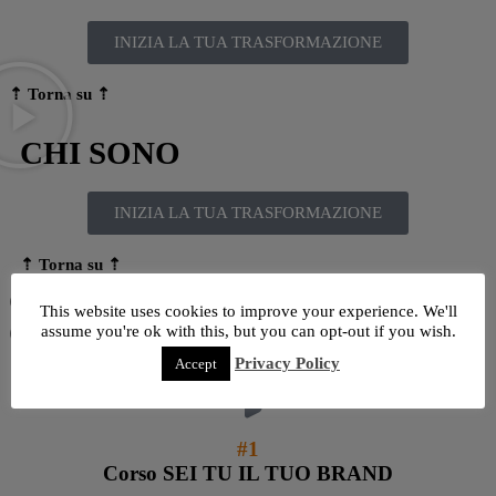
INIZIA LA TUA TRASFORMAZIONE
⇡ Torna su
⇡
CHI SONO
INIZIA LA TUA TRASFORMAZIONE
⇡ Torna su
⇡
COSA RICEVI SE ACQUISTI
This website uses cookies to improve your experience. We'll
OGGI :
assume you're ok with this, but you can opt-out if you wish.
Privacy Policy
Accept
#1
Corso SEI TU IL TUO BRAND