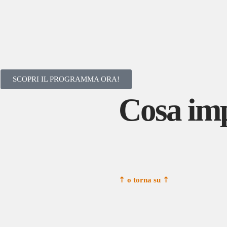
SCOPRI IL PROGRAMMA ORA!
Cosa im
⇡ o torna su
⇡