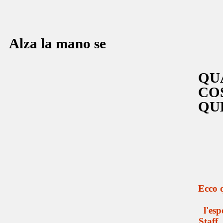
Alza la mano se
QU
CO
QU
Ecco q
l'esp
Staff,