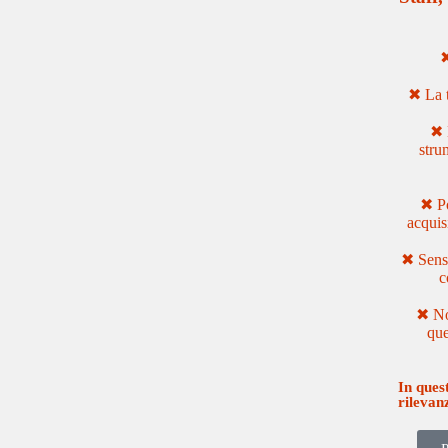
✖
✖︎
La t
✖︎
stru
✖︎
Po
acquis
✖︎
Senso
c
✖︎
No
que
In ques
rilevan