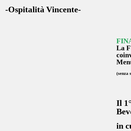
-Ospitalità Vincente-
FIN
La F
coinv
Men
(senza s
Il 1
Bev
in c