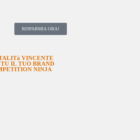
RISPARMIA ORA!
TALITà VINCENTE
I TU IL TUO BRAND
PETITION NINJA