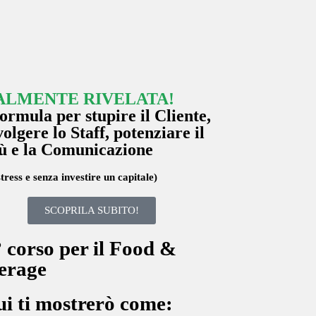
ALMENTE RIVELATA!
ormula per stupire il Cliente,
olgere lo Staff, potenziare
il
ù e
la Comunicazione
tress e senza investire un capitale)
SCOPRILA SUBITO!
° corso per il Food &
erage
ui ti mostrerò come: