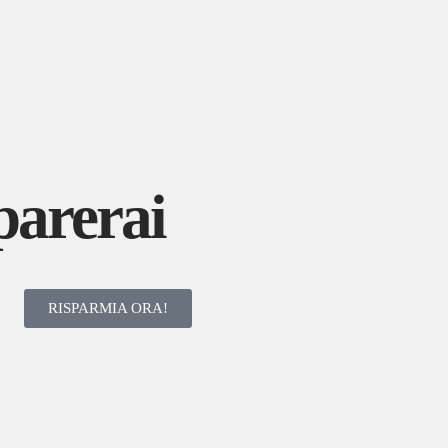
parerai
RISPARMIA ORA!